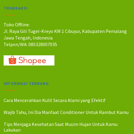
a
a
TRANSAKSI
h
h
:
:
R
R
Toko Offline:
p
p
Jl. Raya Gili Tugel-Kreyo KM 1 Cibuyur, Kabupaten Pemalang
4
4
Jawa Tengah, Indonesia
2
0
Telpon/WA: 085328007035
.
.
0
0
0
0
0
0
.
.
INFORMASI TERBARU
Cara Mencerahkan Kulit Secara Alami yang Efektif
Wajib Tahu, Ini Dia Manfaat Conditioner Untuk Rambut Kamu
Tips Menjaga Kesehatan Saat Musim Hujan Untuk Kamu
Lakukan