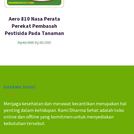
Aero 810 Nasa Perata
Perekat Pembasah
Pestisida Pada Tanaman
H
H
Rp
42.000
Rp
40.000
a
a
r
r
g
g
a
a
a
s
s
a
l
a
DHARMA SEHAT
i
t
n
i
y
n
Menjaga kesehatan dan merawat kecantikan merupakan hal
a
i
penting dalam kehidupan. Kami Dharma Sehat adalah toko
a
a
online dan offline yang komitmen untuk menyediakan
d
d
kebutuhan tersebut.
a
a
l
l