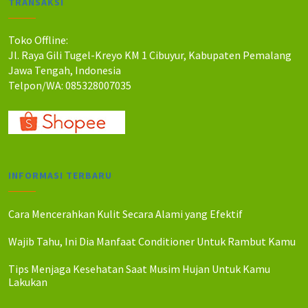
TRANSAKSI
h
h
:
:
R
R
Toko Offline:
p
p
Jl. Raya Gili Tugel-Kreyo KM 1 Cibuyur, Kabupaten Pemalang
5
4
Jawa Tengah, Indonesia
5
8
Telpon/WA: 085328007035
0
0
.
.
0
0
0
0
0
0
.
.
INFORMASI TERBARU
Cara Mencerahkan Kulit Secara Alami yang Efektif
Wajib Tahu, Ini Dia Manfaat Conditioner Untuk Rambut Kamu
Tips Menjaga Kesehatan Saat Musim Hujan Untuk Kamu
Lakukan