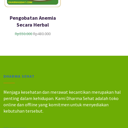
Pengobatan Anemia
Secara Herbal
H
H
Rp
550.000
Rp
480.000
a
a
r
r
g
g
a
a
a
s
s
a
l
a
DHARMA SEHAT
i
t
n
i
y
n
Menjaga kesehatan dan merawat kecantikan merupakan hal
a
i
penting dalam kehidupan. Kami Dharma Sehat adalah toko
a
a
online dan offline yang komitmen untuk menyediakan
d
d
kebutuhan tersebut.
a
a
l
l
a
a