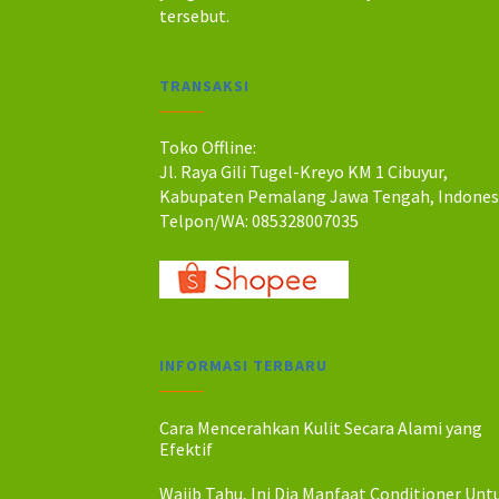
a
a
tersebut.
h
h
:
:
R
R
TRANSAKSI
p
p
3
2
0
4
Toko Offline:
0
5
Jl. Raya Gili Tugel-Kreyo KM 1 Cibuyur,
.
.
Kabupaten Pemalang Jawa Tengah, Indones
0
0
Telpon/WA: 085328007035
0
0
0
0
.
.
INFORMASI TERBARU
Cara Mencerahkan Kulit Secara Alami yang
Efektif
Wajib Tahu, Ini Dia Manfaat Conditioner Unt