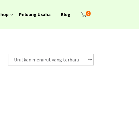
0
Shop
Peluang Usaha
Blog