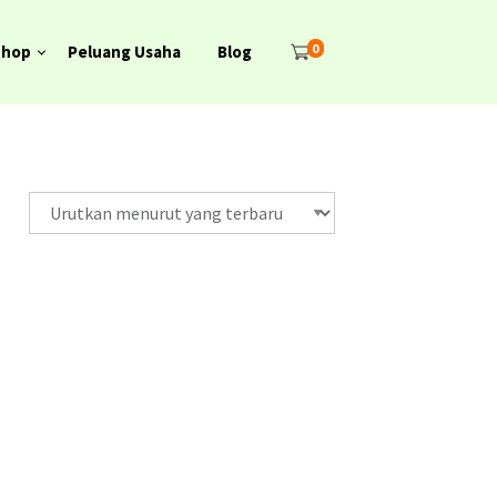
0
Shop
Peluang Usaha
Blog