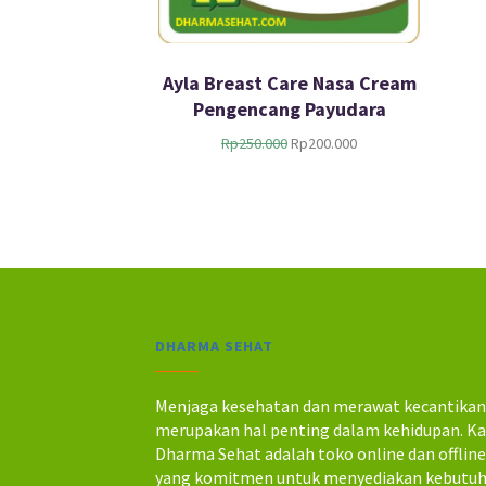
Ayla Breast Care Nasa Cream
Pengencang Payudara
H
H
Rp
250.000
Rp
200.000
a
a
r
r
g
g
a
a
a
s
s
a
l
a
i
t
n
i
DHARMA SEHAT
y
n
a
i
a
a
Menjaga kesehatan dan merawat kecantika
d
d
merupakan hal penting dalam kehidupan. K
a
a
Dharma Sehat adalah toko online dan offlin
l
l
yang komitmen untuk menyediakan kebutu