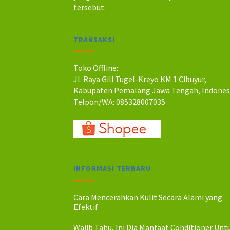
a
a
tersebut.
h
h
:
:
R
R
TRANSAKSI
p
p
2
2
5
0
Toko Offline:
0
0
Jl. Raya Gili Tugel-Kreyo KM 1 Cibuyur,
.
.
Kabupaten Pemalang Jawa Tengah, Indones
0
0
Telpon/WA: 085328007035
0
0
0
0
.
.
INFORMASI TERBARU
Cara Mencerahkan Kulit Secara Alami yang
Efektif
Wajib Tahu, Ini Dia Manfaat Conditioner Unt