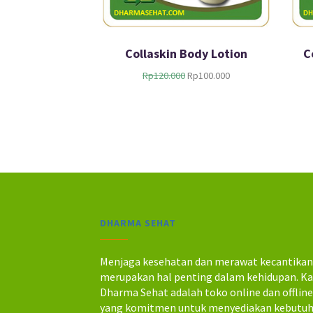
Collaskin Body Lotion
C
H
H
Rp
120.000
Rp
100.000
a
a
r
r
g
g
a
a
a
s
s
a
l
a
i
t
n
i
y
n
DHARMA SEHAT
a
i
a
a
d
d
Menjaga kesehatan dan merawat kecantika
a
a
merupakan hal penting dalam kehidupan. K
l
l
Dharma Sehat adalah toko online dan offlin
a
a
yang komitmen untuk menyediakan kebutu
h
h