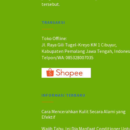
tersebut.
:
:
R
R
p
p
TRANSAKSI
1
1
2
0
0
0
Toko Offline:
.
.
Jl. Raya Gili Tugel-Kreyo KM 1 Cibuyur,
0
0
Kabupaten Pemalang Jawa Tengah, Indones
0
0
Telpon/WA: 085328007035
0
0
.
.
INFORMASI TERBARU
Cara Mencerahkan Kulit Secara Alami yang
Efektif
Wajib Tahu, Ini Dia Manfaat Conditioner Unt