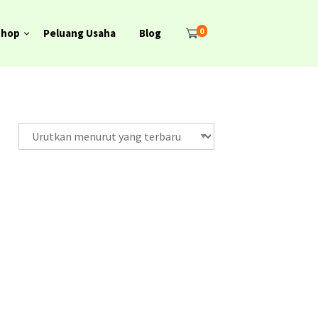
0
Shop
Peluang Usaha
Blog