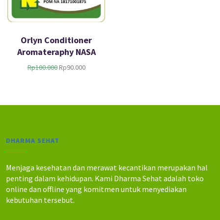
Orlyn Conditioner
Aromateraphy NASA
H
H
Rp
100.000
Rp
90.000
a
a
r
r
g
g
a
a
a
s
s
a
l
a
DHARMA SEHAT
i
t
n
i
y
n
Menjaga kesehatan dan merawat kecantikan merupakan hal
a
i
penting dalam kehidupan. Kami Dharma Sehat adalah toko
a
a
online dan offline yang komitmen untuk menyediakan
d
d
kebutuhan tersebut.
a
a
l
l