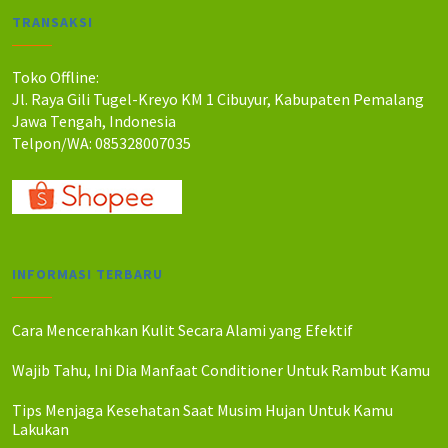
a
a
TRANSAKSI
h
h
:
:
R
R
Toko Offline:
p
p
Jl. Raya Gili Tugel-Kreyo KM 1 Cibuyur, Kabupaten Pemalang
1
9
Jawa Tengah, Indonesia
0
0
Telpon/WA: 085328007035
0
.
.
0
0
0
0
0
0
.
.
INFORMASI TERBARU
Cara Mencerahkan Kulit Secara Alami yang Efektif
Wajib Tahu, Ini Dia Manfaat Conditioner Untuk Rambut Kamu
Tips Menjaga Kesehatan Saat Musim Hujan Untuk Kamu
Lakukan