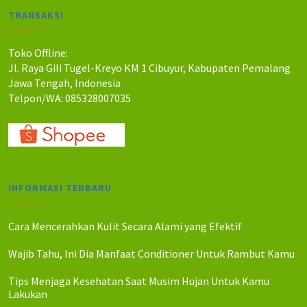
a
a
TRANSAKSI
h
h
:
:
R
R
Toko Offline:
p
p
Jl. Raya Gili Tugel-Kreyo KM 1 Cibuyur, Kabupaten Pemalang
8
7
Jawa Tengah, Indonesia
5
5
Telpon/WA: 085328007035
.
.
0
0
0
0
0
0
.
.
INFORMASI TERBARU
Cara Mencerahkan Kulit Secara Alami yang Efektif
Wajib Tahu, Ini Dia Manfaat Conditioner Untuk Rambut Kamu
Tips Menjaga Kesehatan Saat Musim Hujan Untuk Kamu
Lakukan