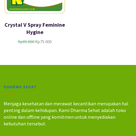
Crystal V Spray Feminine
Hygine
H
H
Rp
85.000
Rp
75.000
a
a
r
r
g
g
a
a
a
s
s
a
l
a
DHARMA SEHAT
i
t
n
i
y
n
Menjaga kesehatan dan merawat kecantikan merupakan hal
a
i
penting dalam kehidupan. Kami Dharma Sehat adalah toko
a
a
online dan offline yang komitmen untuk menyediakan
d
d
kebutuhan tersebut.
a
a
l
l