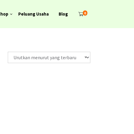
0
Shop
Peluang Usaha
Blog