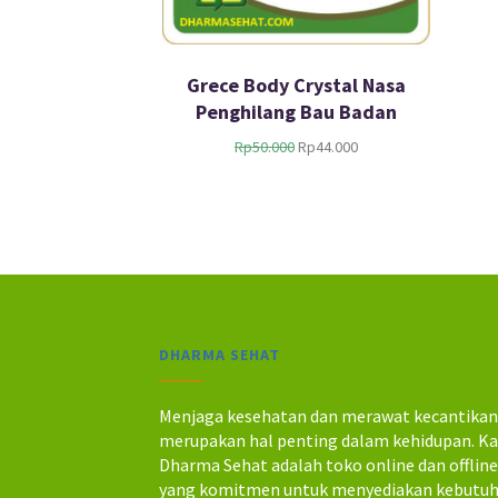
Grece Body Crystal Nasa
Penghilang Bau Badan
H
H
Rp
50.000
Rp
44.000
a
a
r
r
g
g
a
a
a
s
s
a
l
a
i
t
n
i
DHARMA SEHAT
y
n
a
i
a
a
Menjaga kesehatan dan merawat kecantika
d
d
merupakan hal penting dalam kehidupan. K
a
a
Dharma Sehat adalah toko online dan offlin
l
l
yang komitmen untuk menyediakan kebutu