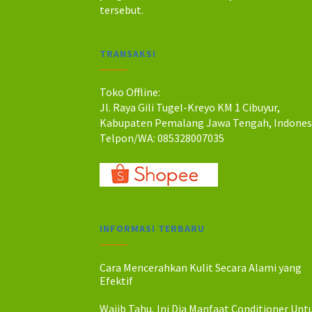
a
a
tersebut.
h
h
:
:
R
R
TRANSAKSI
p
p
5
4
0
4
Toko Offline:
.
.
Jl. Raya Gili Tugel-Kreyo KM 1 Cibuyur,
0
0
Kabupaten Pemalang Jawa Tengah, Indones
0
0
Telpon/WA: 085328007035
0
0
.
.
INFORMASI TERBARU
Cara Mencerahkan Kulit Secara Alami yang
Efektif
Wajib Tahu, Ini Dia Manfaat Conditioner Unt