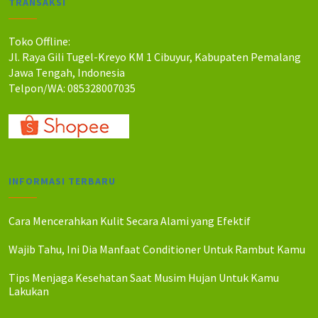
TRANSAKSI
h
h
:
:
R
R
Toko Offline:
p
p
Jl. Raya Gili Tugel-Kreyo KM 1 Cibuyur, Kabupaten Pemalang
2
2
Jawa Tengah, Indonesia
6
5
Telpon/WA: 085328007035
0
0
.
.
0
0
0
0
0
0
.
.
INFORMASI TERBARU
Cara Mencerahkan Kulit Secara Alami yang Efektif
Wajib Tahu, Ini Dia Manfaat Conditioner Untuk Rambut Kamu
Tips Menjaga Kesehatan Saat Musim Hujan Untuk Kamu
Lakukan