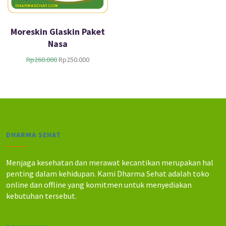
Moreskin Glaskin Paket
Nasa
H
H
Rp
260.000
Rp
250.000
a
a
r
r
g
g
a
a
a
s
s
a
l
a
DHARMA SEHAT
i
t
n
i
y
n
Menjaga kesehatan dan merawat kecantikan merupakan hal
a
i
penting dalam kehidupan. Kami Dharma Sehat adalah toko
a
a
online dan offline yang komitmen untuk menyediakan
d
d
kebutuhan tersebut.
a
a
l
l
a
a