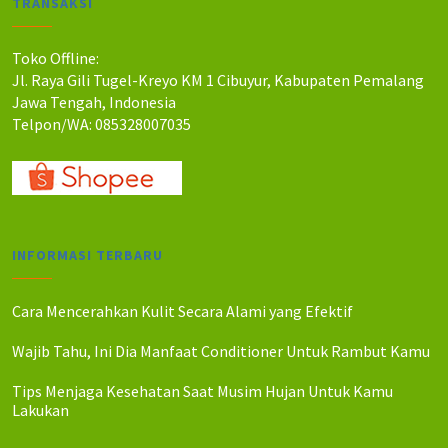
TRANSAKSI
h
h
:
:
R
R
Toko Offline:
p
p
Jl. Raya Gili Tugel-Kreyo KM 1 Cibuyur, Kabupaten Pemalang
8
7
Jawa Tengah, Indonesia
5
0
Telpon/WA: 085328007035
.
.
0
0
0
0
0
0
.
.
INFORMASI TERBARU
Cara Mencerahkan Kulit Secara Alami yang Efektif
Wajib Tahu, Ini Dia Manfaat Conditioner Untuk Rambut Kamu
Tips Menjaga Kesehatan Saat Musim Hujan Untuk Kamu
Lakukan