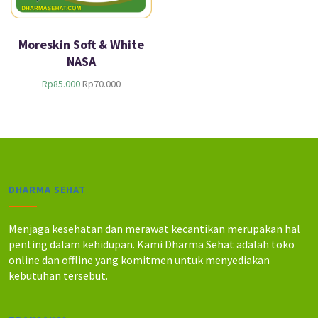
Moreskin Soft & White
NASA
H
H
Rp
85.000
Rp
70.000
a
a
r
r
g
g
a
a
a
s
s
a
l
a
DHARMA SEHAT
i
t
n
i
y
n
Menjaga kesehatan dan merawat kecantikan merupakan hal
a
i
penting dalam kehidupan. Kami Dharma Sehat adalah toko
a
a
online dan offline yang komitmen untuk menyediakan
d
d
kebutuhan tersebut.
a
a
l
l
a
a