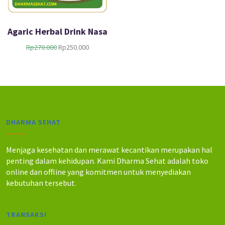
Agaric Herbal Drink Nasa
H
H
Rp
270.000
Rp
250.000
a
a
r
r
g
g
a
a
a
s
s
a
l
a
DHARMA SEHAT
i
t
n
i
y
n
Menjaga kesehatan dan merawat kecantikan merupakan hal
a
i
penting dalam kehidupan. Kami Dharma Sehat adalah toko
a
a
online dan offline yang komitmen untuk menyediakan
d
d
kebutuhan tersebut.
a
a
l
l
a
a
TRANSAKSI
h
h