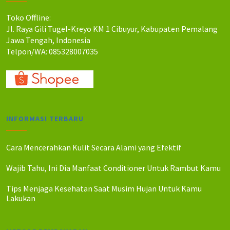
:
:
R
R
Toko Offline:
p
p
Jl. Raya Gili Tugel-Kreyo KM 1 Cibuyur, Kabupaten Pemalang
2
2
Jawa Tengah, Indonesia
7
5
Telpon/WA: 085328007035
0
0
.
.
0
0
0
0
0
0
.
.
INFORMASI TERBARU
Cara Mencerahkan Kulit Secara Alami yang Efektif
Wajib Tahu, Ini Dia Manfaat Conditioner Untuk Rambut Kamu
Tips Menjaga Kesehatan Saat Musim Hujan Untuk Kamu
Lakukan