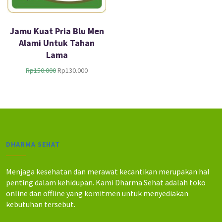
Jamu Kuat Pria Blu Men
Alami Untuk Tahan
Lama
H
H
Rp
150.000
Rp
130.000
a
a
r
r
g
g
a
a
a
s
s
a
l
a
DHARMA SEHAT
i
t
n
i
y
n
Menjaga kesehatan dan merawat kecantikan merupakan hal
a
i
penting dalam kehidupan. Kami Dharma Sehat adalah toko
a
a
online dan offline yang komitmen untuk menyediakan
d
d
kebutuhan tersebut.
a
a
l
l