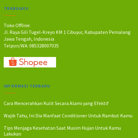
a
a
TRANSAKSI
h
h
:
:
R
R
Toko Offline:
p
p
Jl. Raya Gili Tugel-Kreyo KM 1 Cibuyur, Kabupaten Pemalang
1
1
Jawa Tengah, Indonesia
5
3
Telpon/WA: 085328007035
0
0
.
.
0
0
0
0
0
0
.
.
INFORMASI TERBARU
Cara Mencerahkan Kulit Secara Alami yang Efektif
Wajib Tahu, Ini Dia Manfaat Conditioner Untuk Rambut Kamu
Tips Menjaga Kesehatan Saat Musim Hujan Untuk Kamu
Lakukan