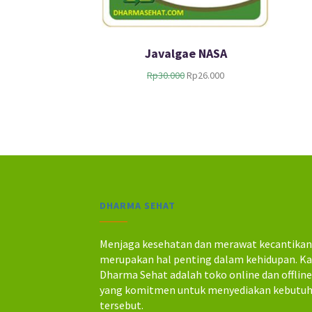
Javalgae NASA
H
H
Rp
30.000
Rp
26.000
a
a
r
r
g
g
a
a
a
s
s
a
l
a
i
t
n
i
DHARMA SEHAT
y
n
a
i
a
a
Menjaga kesehatan dan merawat kecantika
d
d
merupakan hal penting dalam kehidupan. K
a
a
Dharma Sehat adalah toko online dan offlin
l
l
yang komitmen untuk menyediakan kebutu
a
a
tersebut.
h
h