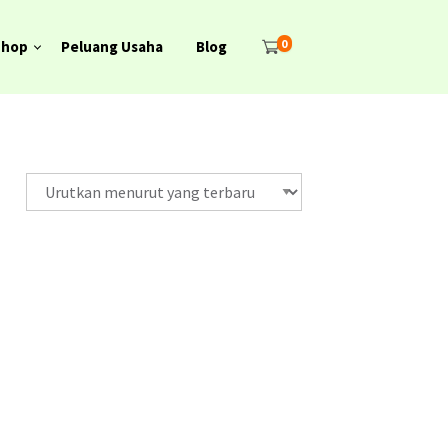
0
Shop
Peluang Usaha
Blog