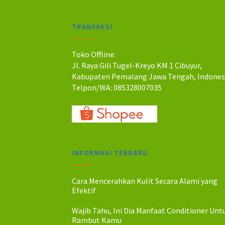
:
:
R
R
TRANSAKSI
p
p
3
2
0
6
Toko Offline:
.
.
Jl. Raya Gili Tugel-Kreyo KM 1 Cibuyur,
0
0
Kabupaten Pemalang Jawa Tengah, Indones
0
0
Telpon/WA: 085328007035
0
0
.
.
INFORMASI TERBARU
Cara Mencerahkan Kulit Secara Alami yang
Efektif
Wajib Tahu, Ini Dia Manfaat Conditioner Unt
Rambut Kamu