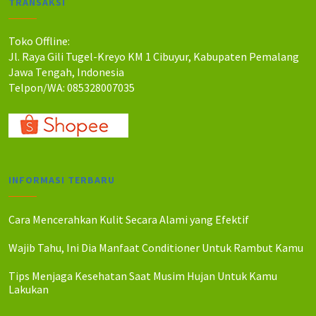
TRANSAKSI
h
h
:
:
R
R
Toko Offline:
p
p
Jl. Raya Gili Tugel-Kreyo KM 1 Cibuyur, Kabupaten Pemalang
5
4
Jawa Tengah, Indonesia
5
8
Telpon/WA: 085328007035
0
0
.
.
0
0
0
0
0
0
.
.
INFORMASI TERBARU
Cara Mencerahkan Kulit Secara Alami yang Efektif
Wajib Tahu, Ini Dia Manfaat Conditioner Untuk Rambut Kamu
Tips Menjaga Kesehatan Saat Musim Hujan Untuk Kamu
Lakukan