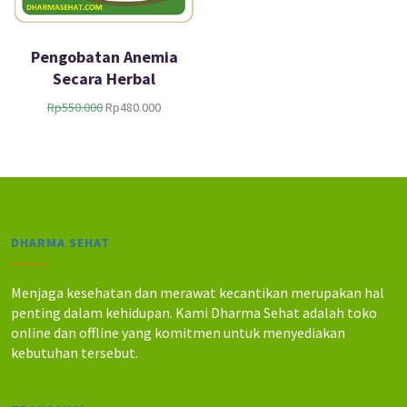
Pengobatan Anemia
Secara Herbal
H
H
Rp
550.000
Rp
480.000
a
a
r
r
g
g
a
a
a
s
s
a
l
a
DHARMA SEHAT
i
t
n
i
y
n
Menjaga kesehatan dan merawat kecantikan merupakan hal
a
i
penting dalam kehidupan. Kami Dharma Sehat adalah toko
a
a
online dan offline yang komitmen untuk menyediakan
d
d
kebutuhan tersebut.
a
a
l
l
a
a