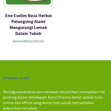
Ene Eselim Nasa Herbal
Pelangsing Alami
Mengurangi Lemak
Dalam Tubuh
H
H
Rp
210.000
Rp
200.000
a
a
r
r
g
g
a
a
a
s
s
a
l
a
DHARMA SEHAT
i
t
n
i
y
n
Menjaga kesehatan dan merawat kecantikan merupakan hal
a
i
penting dalam kehidupan. Kami Dharma Sehat adalah toko
a
a
online dan offline yang komitmen untuk menyediakan
d
d
kebutuhan tersebut.
a
a