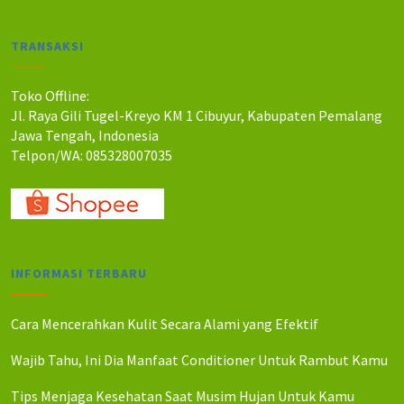
l
l
a
a
TRANSAKSI
h
h
:
:
R
R
Toko Offline:
p
p
Jl. Raya Gili Tugel-Kreyo KM 1 Cibuyur, Kabupaten Pemalang
2
2
Jawa Tengah, Indonesia
1
0
Telpon/WA: 085328007035
0
0
.
.
0
0
0
0
0
0
.
.
INFORMASI TERBARU
Cara Mencerahkan Kulit Secara Alami yang Efektif
Wajib Tahu, Ini Dia Manfaat Conditioner Untuk Rambut Kamu
Tips Menjaga Kesehatan Saat Musim Hujan Untuk Kamu