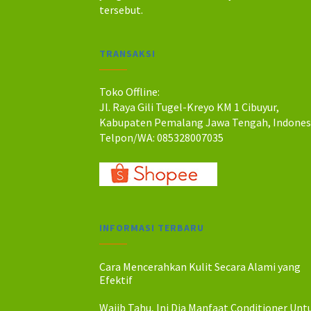
a
a
tersebut.
h
h
:
:
R
R
TRANSAKSI
p
p
5
4
0
4
Toko Offline:
.
.
Jl. Raya Gili Tugel-Kreyo KM 1 Cibuyur,
0
0
Kabupaten Pemalang Jawa Tengah, Indones
0
0
Telpon/WA: 085328007035
0
0
.
.
INFORMASI TERBARU
Cara Mencerahkan Kulit Secara Alami yang
Efektif
Wajib Tahu, Ini Dia Manfaat Conditioner Unt