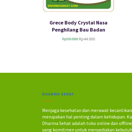
Grece Body Crystal Nasa
Penghilang Bau Badan
H
H
Rp
50.000
Rp
44.000
a
a
r
r
g
g
a
a
a
s
s
a
l
a
i
t
n
i
DHARMA SEHAT
y
n
a
i
a
a
Menjaga kesehatan dan merawat kecantika
d
d
merupakan hal penting dalam kehidupan. K
a
a
Dharma Sehat adalah toko online dan offlin
l
l
yang komitmen untuk menyediakan kebutu