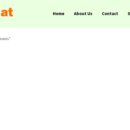
Home
About Us
Contact
 manis”