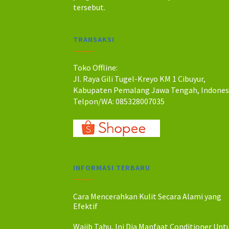
a
a
tersebut.
h
h
:
:
R
R
TRANSAKSI
p
p
1
1
7
6
Toko Offline:
5
0
Jl. Raya Gili Tugel-Kreyo KM 1 Cibuyur,
.
.
Kabupaten Pemalang Jawa Tengah, Indones
Telpon/WA: 085328007035
INFORMASI TERBARU
Cara Mencerahkan Kulit Secara Alami yang
Efektif
Wajib Tahu, Ini Dia Manfaat Conditioner Unt