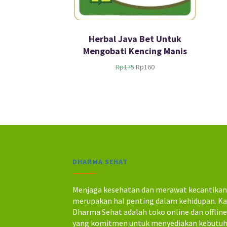
Herbal Java Bet Untuk
Mengobati Kencing Manis
H
H
Rp
175
Rp
160
a
a
r
r
g
g
a
a
a
s
s
a
l
a
i
t
n
i
DHARMA SEHAT
y
n
a
i
a
a
Menjaga kesehatan dan merawat kecantika
d
d
merupakan hal penting dalam kehidupan. K
a
a
Dharma Sehat adalah toko online dan offlin
l
l
yang komitmen untuk menyediakan kebutu