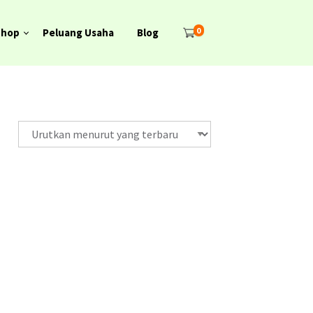
0
Shop
Peluang Usaha
Blog