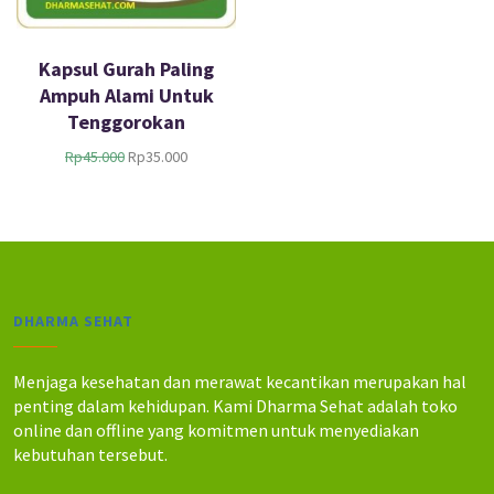
Kapsul Gurah Paling
Ampuh Alami Untuk
Tenggorokan
H
H
Rp
45.000
Rp
35.000
a
a
r
r
g
g
a
a
a
s
s
a
l
a
DHARMA SEHAT
i
t
n
i
y
n
Menjaga kesehatan dan merawat kecantikan merupakan hal
a
i
penting dalam kehidupan. Kami Dharma Sehat adalah toko
a
a
online dan offline yang komitmen untuk menyediakan
d
d
kebutuhan tersebut.
a
a
l
l