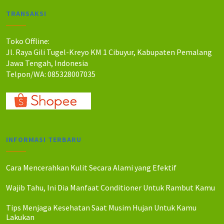
a
a
TRANSAKSI
h
h
:
:
R
R
Toko Offline:
p
p
Jl. Raya Gili Tugel-Kreyo KM 1 Cibuyur, Kabupaten Pemalang
4
3
Jawa Tengah, Indonesia
5
5
Telpon/WA: 085328007035
.
.
0
0
0
0
0
0
.
.
INFORMASI TERBARU
Cara Mencerahkan Kulit Secara Alami yang Efektif
Wajib Tahu, Ini Dia Manfaat Conditioner Untuk Rambut Kamu
Tips Menjaga Kesehatan Saat Musim Hujan Untuk Kamu
Lakukan