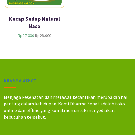
Kecap Sedap Natural
Nasa
H
H
Rp
37.000
Rp
28.000
a
a
r
r
g
g
a
a
a
s
s
a
l
a
DHARMA SEHAT
i
t
n
i
y
n
Menjaga kesehatan dan merawat kecantikan merupakan hal
a
i
penting dalam kehidupan. Kami Dharma Sehat adalah toko
a
a
online dan offline yang komitmen untuk menyediakan
d
d
kebutuhan tersebut.
a
a
l
l
a
a