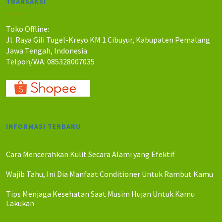
TRANSAKSI
h
h
:
:
R
R
Toko Offline:
p
p
Jl. Raya Gili Tugel-Kreyo KM 1 Cibuyur, Kabupaten Pemalang
3
2
Jawa Tengah, Indonesia
7
8
Telpon/WA: 085328007035
.
.
0
0
0
0
0
0
.
.
INFORMASI TERBARU
Cara Mencerahkan Kulit Secara Alami yang Efektif
Wajib Tahu, Ini Dia Manfaat Conditioner Untuk Rambut Kamu
Tips Menjaga Kesehatan Saat Musim Hujan Untuk Kamu
Lakukan