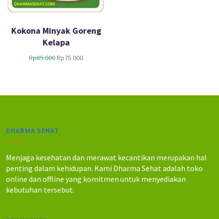
Kokona Minyak Goreng
Kelapa
H
H
Rp
85.000
Rp
75.000
a
a
r
r
g
g
a
a
a
s
s
a
l
a
DHARMA SEHAT
i
t
n
i
y
n
Menjaga kesehatan dan merawat kecantikan merupakan hal
a
i
penting dalam kehidupan. Kami Dharma Sehat adalah toko
a
a
online dan offline yang komitmen untuk menyediakan
d
d
kebutuhan tersebut.
a
a
l
l
a
a