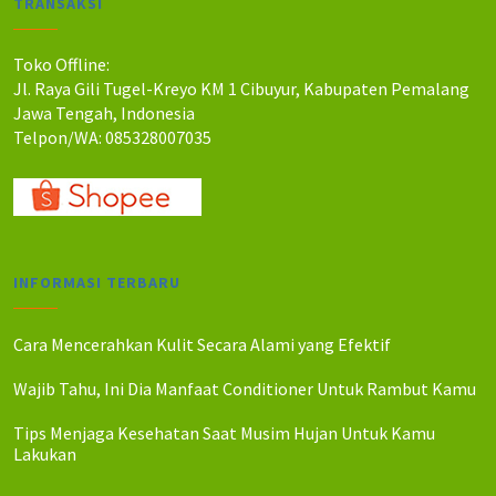
TRANSAKSI
h
h
:
:
R
R
Toko Offline:
p
p
Jl. Raya Gili Tugel-Kreyo KM 1 Cibuyur, Kabupaten Pemalang
8
7
Jawa Tengah, Indonesia
5
5
Telpon/WA: 085328007035
.
.
0
0
0
0
0
0
.
.
INFORMASI TERBARU
Cara Mencerahkan Kulit Secara Alami yang Efektif
Wajib Tahu, Ini Dia Manfaat Conditioner Untuk Rambut Kamu
Tips Menjaga Kesehatan Saat Musim Hujan Untuk Kamu
Lakukan