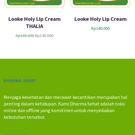
Looke Holy Lip Cream
Looke Holy Lip Cream
THALIA
Rp
140.000
H
H
Rp
165.000
Rp
140.000
a
a
r
r
g
g
a
a
a
s
s
a
l
a
DHARMA SEHAT
i
t
n
i
y
n
Menjaga kesehatan dan merawat kecantikan merupakan hal
a
i
penting dalam kehidupan. Kami Dharma Sehat adalah toko
a
a
online dan offline yang komitmen untuk menyediakan
d
d
kebutuhan tersebut.
a
a
l
l
a
a