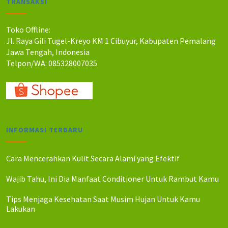
TRANSAKSI
h
h
:
:
R
R
Toko Offline:
p
p
Jl. Raya Gili Tugel-Kreyo KM 1 Cibuyur, Kabupaten Pemalang
1
1
Jawa Tengah, Indonesia
6
4
Telpon/WA: 085328007035
5
0
.
.
0
0
0
0
0
0
.
.
INFORMASI TERBARU
Cara Mencerahkan Kulit Secara Alami yang Efektif
Wajib Tahu, Ini Dia Manfaat Conditioner Untuk Rambut Kamu
Tips Menjaga Kesehatan Saat Musim Hujan Untuk Kamu
Lakukan