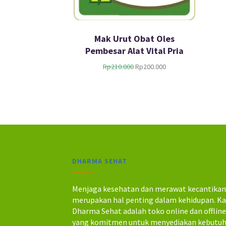
Mak Urut Obat Oles
Pembesar Alat Vital Pria
H
H
Rp
210.000
Rp
200.000
a
a
r
r
g
g
a
a
a
s
s
a
l
a
i
t
n
i
DHARMA SEHAT
y
n
a
i
a
a
Menjaga kesehatan dan merawat kecantika
d
d
merupakan hal penting dalam kehidupan. K
a
a
Dharma Sehat adalah toko online dan offlin
l
l
yang komitmen untuk menyediakan kebutu