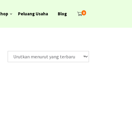
0
Shop
Peluang Usaha
Blog