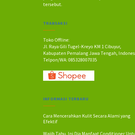
a
a
tersebut.
h
h
:
:
R
R
TRANSAKSI
p
p
2
2
1
0
Toko Offline:
0
0
Jl. Raya Gili Tugel-Kreyo KM 1 Cibuyur,
.
.
Kabupaten Pemalang Jawa Tengah, Indones
0
0
Telpon/WA: 085328007035
0
0
0
0
.
.
INFORMASI TERBARU
Cara Mencerahkan Kulit Secara Alami yang
Efektif
Wajib Tahu, Ini Dia Manfaat Conditioner Unt