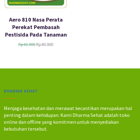
Aero 810 Nasa Perata
Perekat Pembasah
Pestisida Pada Tanaman
H
H
Rp
42.000
Rp
40.000
a
a
r
r
g
g
a
a
a
s
s
a
l
a
DHARMA SEHAT
i
t
n
i
y
n
Menjaga kesehatan dan merawat kecantikan merupakan hal
a
i
penting dalam kehidupan. Kami Dharma Sehat adalah toko
a
a
online dan offline yang komitmen untuk menyediakan
d
d
kebutuhan tersebut.
a
a
l
l