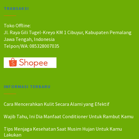
a
a
TRANSAKSI
h
h
:
:
R
R
Toko Offline:
p
p
Jl. Raya Gili Tugel-Kreyo KM 1 Cibuyur, Kabupaten Pemalang
4
4
Jawa Tengah, Indonesia
2
0
Telpon/WA: 085328007035
.
.
0
0
0
0
0
0
.
.
INFORMASI TERBARU
Cara Mencerahkan Kulit Secara Alami yang Efektif
Wajib Tahu, Ini Dia Manfaat Conditioner Untuk Rambut Kamu
Tips Menjaga Kesehatan Saat Musim Hujan Untuk Kamu
Lakukan