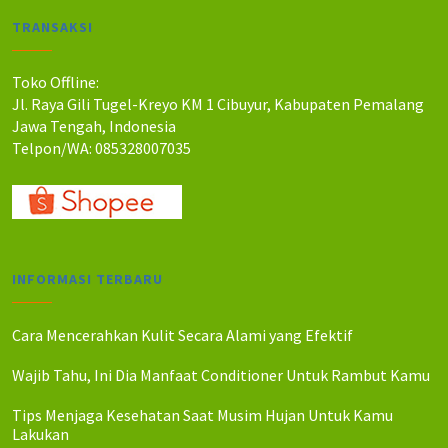
a
a
TRANSAKSI
h
h
:
:
R
R
Toko Offline:
p
p
Jl. Raya Gili Tugel-Kreyo KM 1 Cibuyur, Kabupaten Pemalang
1
1
Jawa Tengah, Indonesia
5
3
Telpon/WA: 085328007035
0
0
.
.
0
0
0
0
0
0
.
.
INFORMASI TERBARU
Cara Mencerahkan Kulit Secara Alami yang Efektif
Wajib Tahu, Ini Dia Manfaat Conditioner Untuk Rambut Kamu
Tips Menjaga Kesehatan Saat Musim Hujan Untuk Kamu
Lakukan