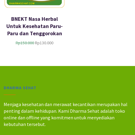
BNEKT Nasa Herbal
Untuk Kesehatan Paru-
Paru dan Tenggorokan
H
H
Rp
150.000
Rp
130.000
a
a
r
r
g
g
a
a
a
s
s
a
l
a
DHARMA SEHAT
i
t
n
i
y
n
Menjaga kesehatan dan merawat kecantikan merupakan hal
a
i
penting dalam kehidupan. Kami Dharma Sehat adalah toko
a
a
online dan offline yang komitmen untuk menyediakan
d
d
kebutuhan tersebut.
a
a
l
l