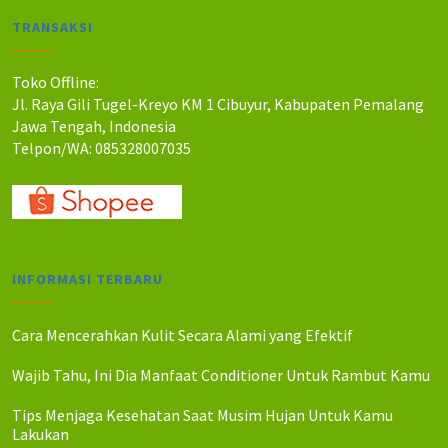
:
:
a
a
R
R
TRANSAKSI
h
h
p
p
:
:
1
1
R
R
Toko Offline:
2
0
p
p
Jl. Raya Gili Tugel-Kreyo KM 1 Cibuyur, Kabupaten Pemalang
0
0
2
2
Jawa Tengah, Indonesia
.
.
2
0
0
0
Telpon/WA: 085328007035
5
0
0
0
.
.
0
0
0
0
.
.
0
0
0
0
.
.
INFORMASI TERBARU
Cara Mencerahkan Kulit Secara Alami yang Efektif
Wajib Tahu, Ini Dia Manfaat Conditioner Untuk Rambut Kamu
Tips Menjaga Kesehatan Saat Musim Hujan Untuk Kamu
Lakukan