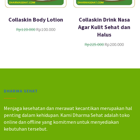
Collaskin Body Lotion
Collaskin Drink Nasa
Agar Kulit Sehat dan
H
H
Rp
120.000
Rp
100.000
Halus
a
a
r
r
H
H
Rp
225.000
Rp
200.000
g
g
a
a
a
a
r
r
a
s
g
g
s
a
a
a
l
a
a
s
i
t
s
a
n
i
l
a
DHARMA SEHAT
y
n
i
t
a
i
n
i
a
a
y
n
Menjaga kesehatan dan merawat kecantikan merupakan hal
d
d
a
i
penting dalam kehidupan. Kami Dharma Sehat adalah toko
a
a
a
a
online dan offline yang komitmen untuk menyediakan
l
l
d
d
kebutuhan tersebut.
a
a
a
a
h
h
l
l