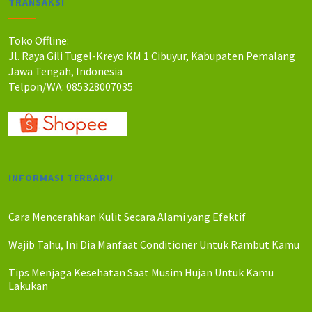
TRANSAKSI
h
h
:
:
R
R
Toko Offline:
p
p
Jl. Raya Gili Tugel-Kreyo KM 1 Cibuyur, Kabupaten Pemalang
3
3
Jawa Tengah, Indonesia
2
0
Telpon/WA: 085328007035
5
0
.
.
0
0
0
0
0
0
.
.
INFORMASI TERBARU
Cara Mencerahkan Kulit Secara Alami yang Efektif
Wajib Tahu, Ini Dia Manfaat Conditioner Untuk Rambut Kamu
Tips Menjaga Kesehatan Saat Musim Hujan Untuk Kamu
Lakukan