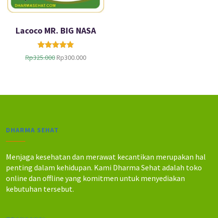
Lacoco MR. BIG NASA
Dinilai
dari
H
H
Rp
325.000
Rp
300.000
5
a
a
r
r
g
g
a
a
a
s
s
a
l
a
DHARMA SEHAT
i
t
n
i
y
n
Menjaga kesehatan dan merawat kecantikan merupakan hal
a
i
penting dalam kehidupan. Kami Dharma Sehat adalah toko
a
a
online dan offline yang komitmen untuk menyediakan
d
d
kebutuhan tersebut.
a
a
l
l
a
a