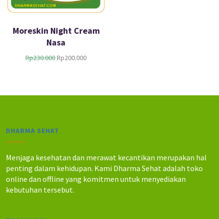
Moreskin Night Cream
Nasa
H
H
Rp
230.000
Rp
200.000
a
a
r
r
g
g
a
a
a
s
s
a
l
a
DHARMA SEHAT
i
t
n
i
y
n
Menjaga kesehatan dan merawat kecantikan merupakan hal
a
i
penting dalam kehidupan. Kami Dharma Sehat adalah toko
a
a
online dan offline yang komitmen untuk menyediakan
d
d
kebutuhan tersebut.
a
a
l
l
a
a