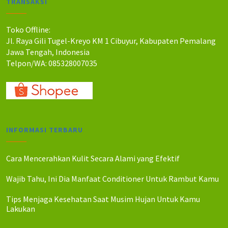
TRANSAKSI
h
h
:
:
R
R
Toko Offline:
p
p
Jl. Raya Gili Tugel-Kreyo KM 1 Cibuyur, Kabupaten Pemalang
2
2
Jawa Tengah, Indonesia
3
0
Telpon/WA: 085328007035
0
0
.
.
0
0
0
0
0
0
.
.
INFORMASI TERBARU
Cara Mencerahkan Kulit Secara Alami yang Efektif
Wajib Tahu, Ini Dia Manfaat Conditioner Untuk Rambut Kamu
Tips Menjaga Kesehatan Saat Musim Hujan Untuk Kamu
Lakukan