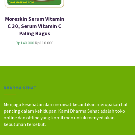
Moreskin Serum Vitamin
C 30, Serum Vitamin C
Paling Bagus
H
H
Rp
140.000
Rp
110.000
a
a
r
r
g
g
a
a
a
s
s
a
l
a
DHARMA SEHAT
i
t
n
i
y
n
Menjaga kesehatan dan merawat kecantikan merupakan hal
a
i
penting dalam kehidupan. Kami Dharma Sehat adalah toko
a
a
online dan offline yang komitmen untuk menyediakan
d
d
kebutuhan tersebut.
a
a
l
l