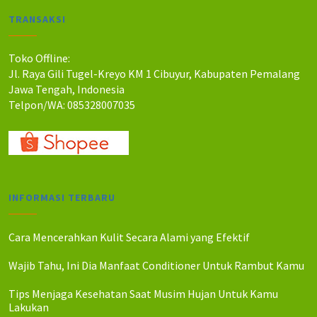
a
a
TRANSAKSI
h
h
:
:
R
R
Toko Offline:
p
p
Jl. Raya Gili Tugel-Kreyo KM 1 Cibuyur, Kabupaten Pemalang
1
1
Jawa Tengah, Indonesia
4
1
Telpon/WA: 085328007035
0
0
.
.
0
0
0
0
0
0
.
.
INFORMASI TERBARU
Cara Mencerahkan Kulit Secara Alami yang Efektif
Wajib Tahu, Ini Dia Manfaat Conditioner Untuk Rambut Kamu
Tips Menjaga Kesehatan Saat Musim Hujan Untuk Kamu
Lakukan