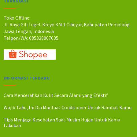
TRANSAKSI
h
h
:
:
R
R
Toko Offline:
p
p
Jl. Raya Gili Tugel-Kreyo KM 1 Cibuyur, Kabupaten Pemalang
1
1
Jawa Tengah, Indonesia
7
6
Telpon/WA: 085328007035
5
0
.
.
0
0
0
0
0
0
.
.
INFORMASI TERBARU
Cara Mencerahkan Kulit Secara Alami yang Efektif
Wajib Tahu, Ini Dia Manfaat Conditioner Untuk Rambut Kamu
Tips Menjaga Kesehatan Saat Musim Hujan Untuk Kamu
Lakukan