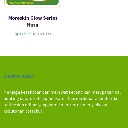
Moreskin Glow Series
Nasa
H
H
Rp
175.000
Rp
160.000
a
a
r
r
g
g
a
a
a
s
s
a
l
a
DHARMA SEHAT
i
t
n
i
y
n
Menjaga kesehatan dan merawat kecantikan merupakan hal
a
i
penting dalam kehidupan. Kami Dharma Sehat adalah toko
a
a
online dan offline yang komitmen untuk menyediakan
d
d
kebutuhan tersebut.
a
a
l
l
a
a