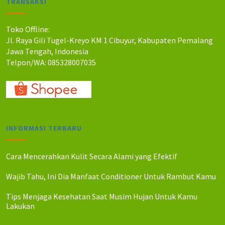
TRANSAKSI
h
h
:
:
R
R
Toko Offline:
p
p
Jl. Raya Gili Tugel-Kreyo KM 1 Cibuyur, Kabupaten Pemalang
5
5
Jawa Tengah, Indonesia
5
0
Telpon/WA: 085328007035
0
5
.
.
0
0
0
0
0
0
.
.
INFORMASI TERBARU
Cara Mencerahkan Kulit Secara Alami yang Efektif
Wajib Tahu, Ini Dia Manfaat Conditioner Untuk Rambut Kamu
Tips Menjaga Kesehatan Saat Musim Hujan Untuk Kamu
Lakukan