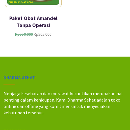
Paket Obat Amandel
Tanpa Operasi
H
H
Rp
550.000
Rp
505.000
a
a
r
r
g
g
a
a
a
s
s
a
l
a
DHARMA SEHAT
i
t
n
i
y
n
Menjaga kesehatan dan merawat kecantikan merupakan hal
a
i
penting dalam kehidupan. Kami Dharma Sehat adalah toko
a
a
online dan offline yang komitmen untuk menyediakan
d
d
kebutuhan tersebut.
a
a
l
l
a
a