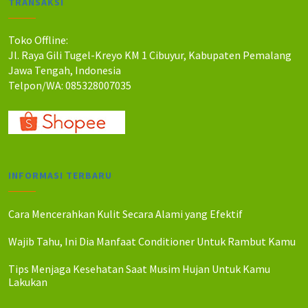
TRANSAKSI
h
h
:
:
R
R
Toko Offline:
p
p
Jl. Raya Gili Tugel-Kreyo KM 1 Cibuyur, Kabupaten Pemalang
5
5
Jawa Tengah, Indonesia
5
0
Telpon/WA: 085328007035
0
5
.
.
0
0
0
0
0
0
.
.
INFORMASI TERBARU
Cara Mencerahkan Kulit Secara Alami yang Efektif
Wajib Tahu, Ini Dia Manfaat Conditioner Untuk Rambut Kamu
Tips Menjaga Kesehatan Saat Musim Hujan Untuk Kamu
Lakukan