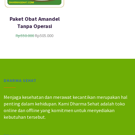
Paket Obat Amandel
Tanpa Operasi
H
H
Rp
550.000
Rp
505.000
a
a
r
r
g
g
a
a
a
s
s
a
l
a
DHARMA SEHAT
i
t
n
i
y
n
Menjaga kesehatan dan merawat kecantikan merupakan hal
a
i
penting dalam kehidupan. Kami Dharma Sehat adalah toko
a
a
online dan offline yang komitmen untuk menyediakan
d
d
kebutuhan tersebut.
a
a
l
l
a
a