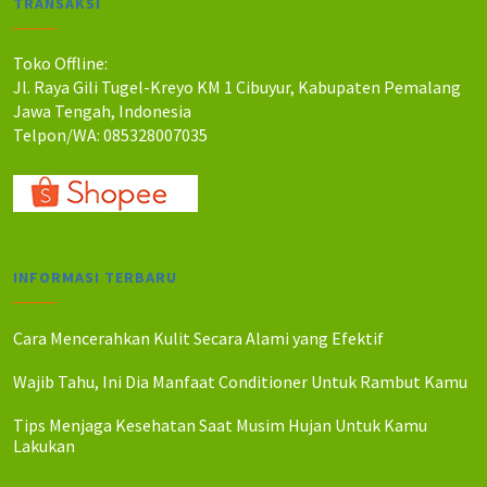
TRANSAKSI
h
h
:
:
R
R
Toko Offline:
p
p
Jl. Raya Gili Tugel-Kreyo KM 1 Cibuyur, Kabupaten Pemalang
5
4
Jawa Tengah, Indonesia
5
8
Telpon/WA: 085328007035
0
0
.
.
0
0
0
0
0
0
.
.
INFORMASI TERBARU
Cara Mencerahkan Kulit Secara Alami yang Efektif
Wajib Tahu, Ini Dia Manfaat Conditioner Untuk Rambut Kamu
Tips Menjaga Kesehatan Saat Musim Hujan Untuk Kamu
Lakukan