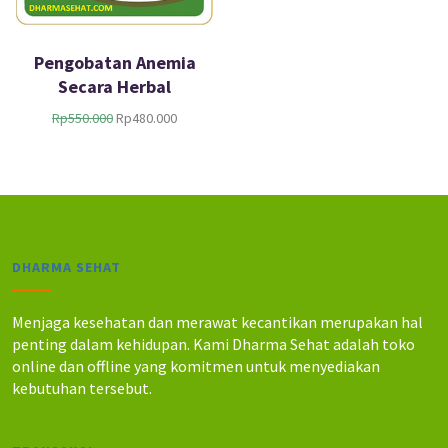
Pengobatan Anemia
Secara Herbal
H
H
Rp
550.000
Rp
480.000
a
a
r
r
g
g
a
a
a
s
s
a
l
a
DHARMA SEHAT
i
t
n
i
y
n
Menjaga kesehatan dan merawat kecantikan merupakan hal
a
i
penting dalam kehidupan. Kami Dharma Sehat adalah toko
a
a
online dan offline yang komitmen untuk menyediakan
d
d
kebutuhan tersebut.
a
a
l
l
a
a