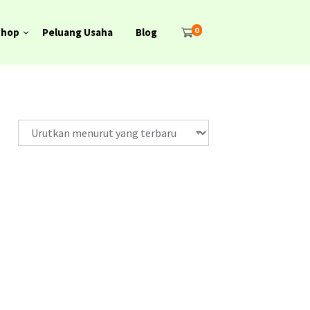
0
Shop
Peluang Usaha
Blog