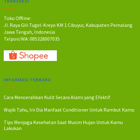
TRANSAKSI
h
h
:
:
R
R
Toko Offline:
p
p
Jl. Raya Gili Tugel-Kreyo KM 1 Cibuyur, Kabupaten Pemalang
5
4
Jawa Tengah, Indonesia
5
8
Telpon/WA: 085328007035
0
0
.
.
0
0
0
0
0
0
.
.
INFORMASI TERBARU
Cara Mencerahkan Kulit Secara Alami yang Efektif
Wajib Tahu, Ini Dia Manfaat Conditioner Untuk Rambut Kamu
Tips Menjaga Kesehatan Saat Musim Hujan Untuk Kamu
Lakukan