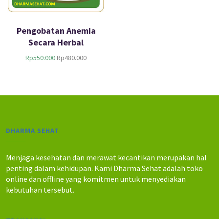
Pengobatan Anemia
Secara Herbal
H
H
Rp
550.000
Rp
480.000
a
a
r
r
g
g
a
a
a
s
s
a
l
a
DHARMA SEHAT
i
t
n
i
y
n
Menjaga kesehatan dan merawat kecantikan merupakan hal
a
i
penting dalam kehidupan. Kami Dharma Sehat adalah toko
a
a
online dan offline yang komitmen untuk menyediakan
d
d
kebutuhan tersebut.
a
a
l
l
a
a