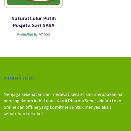
Natural Lulur Putih
Puspita Sari NASA
H
H
Rp
98.500
Rp
97.000
a
a
r
r
g
g
a
a
a
s
s
a
l
a
DHARMA SEHAT
i
t
n
i
y
n
Menjaga kesehatan dan merawat kecantikan merupakan hal
a
i
penting dalam kehidupan. Kami Dharma Sehat adalah toko
a
a
online dan offline yang komitmen untuk menyediakan
d
d
kebutuhan tersebut.
a
a
l
l
a
a