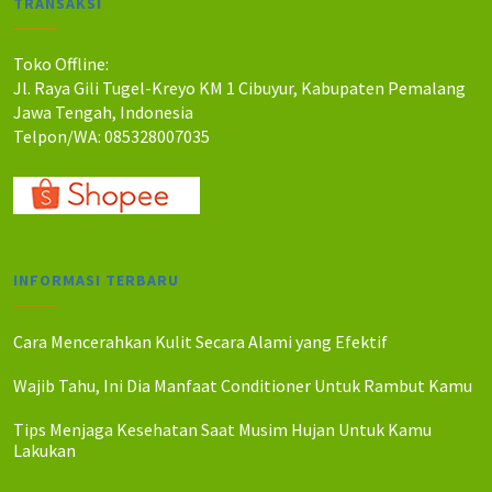
TRANSAKSI
h
h
:
:
R
R
Toko Offline:
p
p
Jl. Raya Gili Tugel-Kreyo KM 1 Cibuyur, Kabupaten Pemalang
9
9
Jawa Tengah, Indonesia
8
7
Telpon/WA: 085328007035
.
.
5
0
0
0
0
0
.
.
INFORMASI TERBARU
Cara Mencerahkan Kulit Secara Alami yang Efektif
Wajib Tahu, Ini Dia Manfaat Conditioner Untuk Rambut Kamu
Tips Menjaga Kesehatan Saat Musim Hujan Untuk Kamu
Lakukan