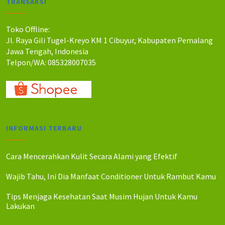
TRANSAKSI
h
h
:
:
R
R
Toko Offline:
p
p
Jl. Raya Gili Tugel-Kreyo KM 1 Cibuyur, Kabupaten Pemalang
1
1
Jawa Tengah, Indonesia
0
0
Telpon/WA: 085328007035
5
0
.
.
0
0
0
0
0
0
.
.
INFORMASI TERBARU
Cara Mencerahkan Kulit Secara Alami yang Efektif
Wajib Tahu, Ini Dia Manfaat Conditioner Untuk Rambut Kamu
Tips Menjaga Kesehatan Saat Musim Hujan Untuk Kamu
Lakukan