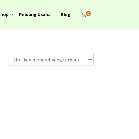
0
Shop
Peluang Usaha
Blog