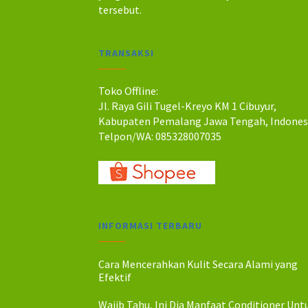
a
a
tersebut.
h
h
:
:
R
R
TRANSAKSI
p
p
4
4
5
0
Toko Offline:
.
.
Jl. Raya Gili Tugel-Kreyo KM 1 Cibuyur,
0
0
Kabupaten Pemalang Jawa Tengah, Indones
0
0
Telpon/WA: 085328007035
0
0
.
.
INFORMASI TERBARU
Cara Mencerahkan Kulit Secara Alami yang
Efektif
Wajib Tahu, Ini Dia Manfaat Conditioner Unt