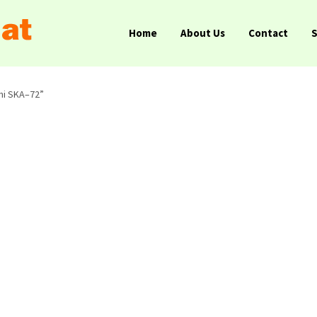
Home
About Us
Contact
mi SKA–72”