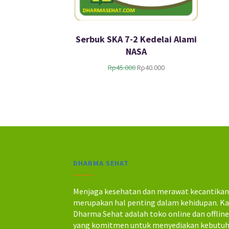
Serbuk SKA 7-2 Kedelai Alami
NASA
H
H
Rp
45.000
Rp
40.000
a
a
r
r
g
g
a
a
a
s
s
a
l
a
i
t
n
i
DHARMA SEHAT
y
n
a
i
a
a
Menjaga kesehatan dan merawat kecantika
d
d
merupakan hal penting dalam kehidupan. K
a
a
Dharma Sehat adalah toko online dan offlin
l
l
yang komitmen untuk menyediakan kebutu