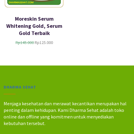
Moreskin Serum
Whitening Gold, Serum
Gold Terbaik
H
H
Rp
145.000
Rp
125.000
a
a
r
r
g
g
a
a
a
s
s
a
l
a
DHARMA SEHAT
i
t
n
i
y
n
Menjaga kesehatan dan merawat kecantikan merupakan hal
a
i
penting dalam kehidupan. Kami Dharma Sehat adalah toko
a
a
online dan offline yang komitmen untuk menyediakan
d
d
kebutuhan tersebut.
a
a
l
l