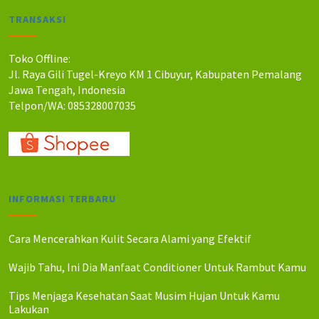
a
a
TRANSAKSI
h
h
:
:
R
R
Toko Offline:
p
p
Jl. Raya Gili Tugel-Kreyo KM 1 Cibuyur, Kabupaten Pemalang
1
1
Jawa Tengah, Indonesia
4
2
Telpon/WA: 085328007035
5
5
.
.
0
0
0
0
0
0
.
.
INFORMASI TERBARU
Cara Mencerahkan Kulit Secara Alami yang Efektif
Wajib Tahu, Ini Dia Manfaat Conditioner Untuk Rambut Kamu
Tips Menjaga Kesehatan Saat Musim Hujan Untuk Kamu
Lakukan