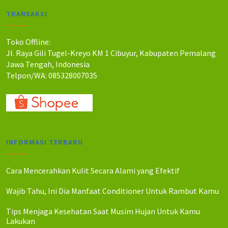
a
a
a
a
TRANSAKSI
h
h
h
h
:
:
:
:
R
R
R
R
Toko Offline:
p
p
p
p
Jl. Raya Gili Tugel-Kreyo KM 1 Cibuyur, Kabupaten Pemalang
1
1
1
1
Jawa Tengah, Indonesia
4
1
4
2
Telpon/WA: 085328007035
0
0
5
5
.
.
.
.
0
0
0
0
0
0
0
0
0
0
0
0
.
.
.
.
INFORMASI TERBARU
Cara Mencerahkan Kulit Secara Alami yang Efektif
Wajib Tahu, Ini Dia Manfaat Conditioner Untuk Rambut Kamu
Tips Menjaga Kesehatan Saat Musim Hujan Untuk Kamu
Lakukan