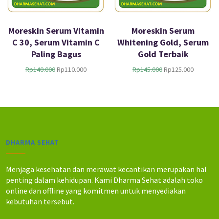
Moreskin Serum Vitamin
Moreskin Serum
C 30, Serum Vitamin C
Whitening Gold, Serum
Paling Bagus
Gold Terbaik
H
H
H
H
Rp
140.000
Rp
110.000
Rp
145.000
Rp
125.000
a
a
a
a
r
r
r
r
g
g
g
g
a
a
a
a
a
s
a
s
s
a
s
a
l
a
l
a
DHARMA SEHAT
i
t
i
t
n
i
n
i
y
n
y
n
Menjaga kesehatan dan merawat kecantikan merupakan hal
a
i
a
i
penting dalam kehidupan. Kami Dharma Sehat adalah toko
a
a
a
a
online dan offline yang komitmen untuk menyediakan
d
d
d
d
kebutuhan tersebut.
a
a
a
a
l
l
l
l