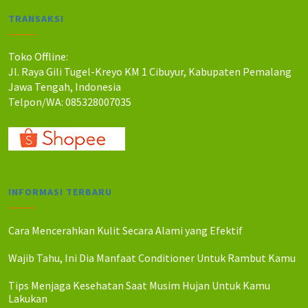
a
a
TRANSAKSI
h
h
:
:
R
R
Toko Offline:
p
p
Jl. Raya Gili Tugel-Kreyo KM 1 Cibuyur, Kabupaten Pemalang
1
1
Jawa Tengah, Indonesia
4
2
Telpon/WA: 085328007035
5
5
.
.
0
0
0
0
0
0
.
.
INFORMASI TERBARU
Cara Mencerahkan Kulit Secara Alami yang Efektif
Wajib Tahu, Ini Dia Manfaat Conditioner Untuk Rambut Kamu
Tips Menjaga Kesehatan Saat Musim Hujan Untuk Kamu
Lakukan