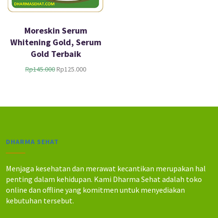
Moreskin Serum
Whitening Gold, Serum
Gold Terbaik
H
H
Rp
145.000
Rp
125.000
a
a
r
r
g
g
a
a
a
s
s
a
l
a
DHARMA SEHAT
i
t
n
i
y
n
Menjaga kesehatan dan merawat kecantikan merupakan hal
a
i
penting dalam kehidupan. Kami Dharma Sehat adalah toko
a
a
online dan offline yang komitmen untuk menyediakan
d
d
kebutuhan tersebut.
a
a
l
l