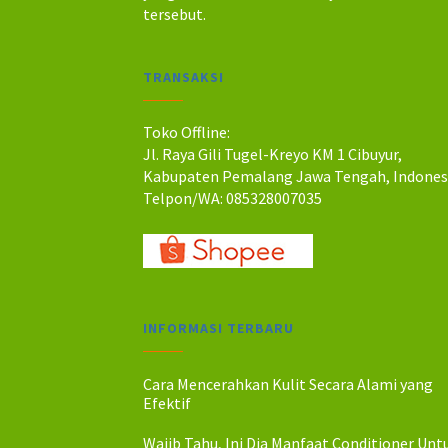
a
a
tersebut.
h
h
:
:
R
R
TRANSAKSI
p
p
2
2
7
5
Toko Offline:
5
0
Jl. Raya Gili Tugel-Kreyo KM 1 Cibuyur,
.
.
Kabupaten Pemalang Jawa Tengah, Indones
0
0
Telpon/WA: 085328007035
0
0
0
0
.
.
INFORMASI TERBARU
Cara Mencerahkan Kulit Secara Alami yang
Efektif
Wajib Tahu, Ini Dia Manfaat Conditioner Unt