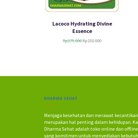
Lacoco Hydrating Divine
Essence
H
H
Rp
275.000
Rp
250.000
a
a
r
r
g
g
a
a
a
s
s
a
l
a
i
t
n
i
DHARMA SEHAT
y
n
a
i
a
a
Menjaga kesehatan dan merawat kecantika
d
d
merupakan hal penting dalam kehidupan. K
a
a
Dharma Sehat adalah toko online dan offlin
l
l
yang komitmen untuk menyediakan kebutu