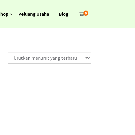
0
Shop
Peluang Usaha
Blog