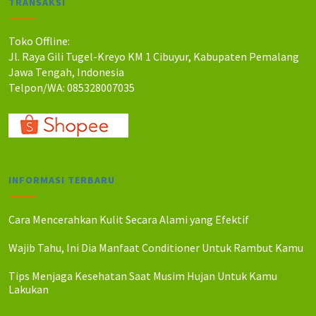
TRANSAKSI
h
h
:
:
R
R
Toko Offline:
p
p
Jl. Raya Gili Tugel-Kreyo KM 1 Cibuyur, Kabupaten Pemalang
4
3
Jawa Tengah, Indonesia
3
5
Telpon/WA: 085328007035
.
.
0
0
0
0
0
0
.
.
INFORMASI TERBARU
Cara Mencerahkan Kulit Secara Alami yang Efektif
Wajib Tahu, Ini Dia Manfaat Conditioner Untuk Rambut Kamu
Tips Menjaga Kesehatan Saat Musim Hujan Untuk Kamu
Lakukan