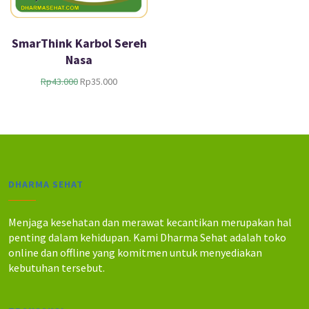
SmarThink Karbol Sereh
Nasa
H
H
Rp
43.000
Rp
35.000
a
a
r
r
g
g
a
a
a
s
s
a
l
a
DHARMA SEHAT
i
t
n
i
y
n
Menjaga kesehatan dan merawat kecantikan merupakan hal
a
i
penting dalam kehidupan. Kami Dharma Sehat adalah toko
a
a
online dan offline yang komitmen untuk menyediakan
d
d
kebutuhan tersebut.
a
a
l
l
a
a