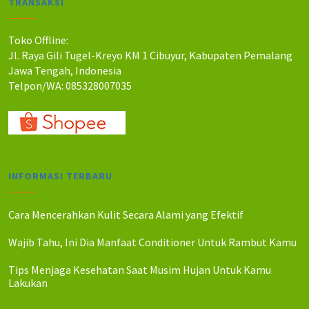
TRANSAKSI
h
h
:
:
R
R
Toko Offline:
p
p
Jl. Raya Gili Tugel-Kreyo KM 1 Cibuyur, Kabupaten Pemalang
1
1
Jawa Tengah, Indonesia
2
1
Telpon/WA: 085328007035
0
5
.
.
0
0
0
0
0
0
.
.
INFORMASI TERBARU
Cara Mencerahkan Kulit Secara Alami yang Efektif
Wajib Tahu, Ini Dia Manfaat Conditioner Untuk Rambut Kamu
Tips Menjaga Kesehatan Saat Musim Hujan Untuk Kamu
Lakukan