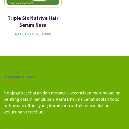
Triple Six Nutrive Hair
Serum Nasa
H
H
Rp
120.000
Rp
115.000
a
a
r
r
g
g
a
a
a
s
s
a
l
a
DHARMA SEHAT
i
t
n
i
y
n
Menjaga kesehatan dan merawat kecantikan merupakan hal
a
i
penting dalam kehidupan. Kami Dharma Sehat adalah toko
a
a
online dan offline yang komitmen untuk menyediakan
d
d
kebutuhan tersebut.
a
a
l
l
a
a