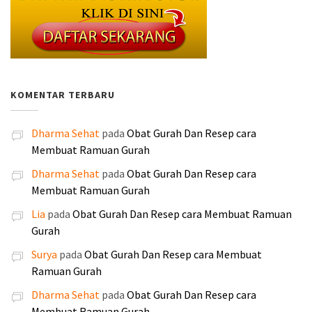
n
i
2
9
a
s
:
:
a
a
y
n
0
.
s
a
R
R
l
l
a
i
.
0
l
a
p
p
a
a
a
a
0
0
i
t
4
3
h
h
d
d
0
0
n
i
0
0
:
:
a
a
0
.
y
n
.
.
KOMENTAR TERBARU
R
R
l
l
.
a
i
0
0
p
p
a
a
a
a
0
0
1
1
Dharma Sehat
pada
Obat Gurah Dan Resep cara
h
h
d
d
0
0
8
6
Membuat Ramuan Gurah
:
:
a
a
.
.
5
0
R
R
l
l
Dharma Sehat
pada
Obat Gurah Dan Resep cara
.
.
p
p
a
a
Membuat Ramuan Gurah
0
0
2
1
h
h
0
0
Lia
pada
Obat Gurah Dan Resep cara Membuat Ramuan
5
9
:
:
0
0
Gurah
0
0
R
R
.
.
.
.
Surya
pada
Obat Gurah Dan Resep cara Membuat
p
p
0
0
Ramuan Gurah
2
2
0
0
5
4
Dharma Sehat
pada
Obat Gurah Dan Resep cara
0
0
5
0
Membuat Ramuan Gurah