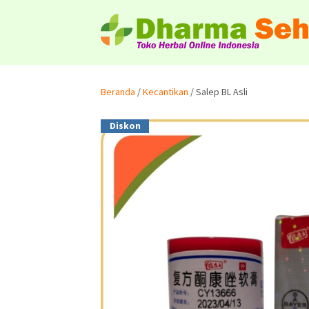
Beranda
/
Kecantikan
/ Salep BL Asli
Diskon