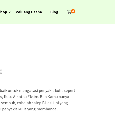
0
Shop
Peluang Usaha
Blog
H
0
a
r
erbaik untuk mengatasi penyakit kulit seperti
g
is, Kutu Air atau Eksim. Bila Kamu punya
-sembuh, cobalah salep BL asli ini yang
a
i penyakit kulit yang membandel.
s