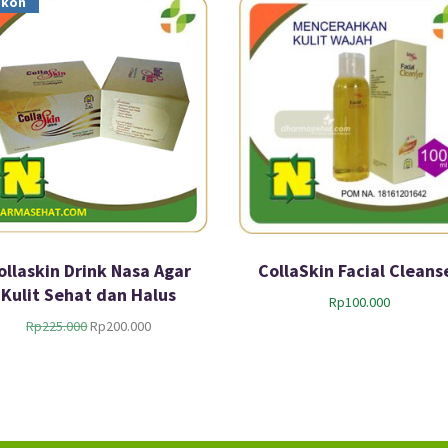
skon
ollaskin Drink Nasa Agar
CollaSkin Facial Cleans
Kulit Sehat dan Halus
Rp
100.000
H
H
Rp
225.000
Rp
200.000
a
a
r
r
g
g
a
a
a
s
s
a