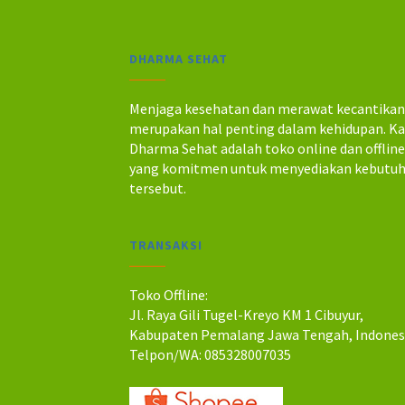
i
t
n
i
y
n
DHARMA SEHAT
a
i
a
a
d
d
Menjaga kesehatan dan merawat kecantika
a
a
merupakan hal penting dalam kehidupan. K
l
l
Dharma Sehat adalah toko online dan offlin
a
a
yang komitmen untuk menyediakan kebutu
h
h
tersebut.
:
:
R
R
p
p
TRANSAKSI
1
1
4
2
0
5
Toko Offline:
.
.
Jl. Raya Gili Tugel-Kreyo KM 1 Cibuyur,
0
0
Kabupaten Pemalang Jawa Tengah, Indones
0
0
Telpon/WA: 085328007035
0
0
.
.