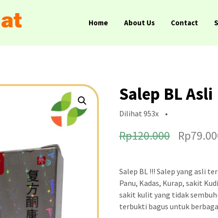
Home
About Us
Contact
Salep BL Asli
Dilihat
953x
•
H
Rp
120.000
Rp
79.00
a
r
Salep BL !!! Salep yang asli t
g
Panu, Kadas, Kurap, sakit Kud
sakit kulit yang tidak sembuh
a
terbukti bagus untuk berbaga
a