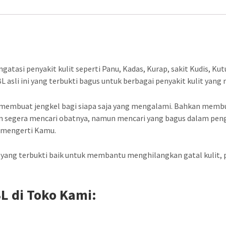
p
1
2
0
ngatasi penyakit kulit seperti Panu, Kadas, Kurap, sakit Kudis, Kut
.
 asli ini yang terbukti bagus untuk berbagai penyakit kulit yan
0
0
 membuat jengkel bagi siapa saja yang mengalami. Bahkan membua
akan segera mencari obatnya, namun mencari yang bagus dalam pe
0
e mengerti Kamu.
.
 yang terbukti baik untuk membantu menghilangkan gatal kulit, p
L di Toko Kami: