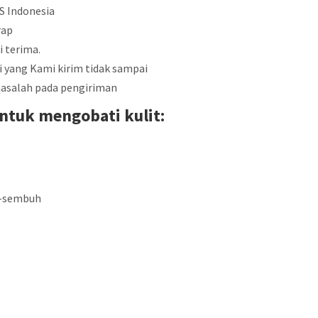
S Indonesia
rap
 terima.
i yang Kami kirim tidak sampai
masalah pada pengiriman
ntuk mengobati kulit:
h-sembuh