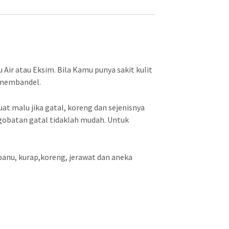
p
7
9
.
u Air atau Eksim. Bila Kamu punya sakit kulit
0
g membandel.
0
0
t malu jika gatal, koreng dan sejenisnya
ngobatan gatal tidaklah mudah. Untuk
.
anu, kurap,koreng, jerawat dan aneka