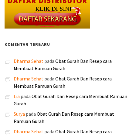
d
d
n
i
2
9
a
s
:
:
a
a
y
n
0
.
s
a
R
R
l
l
a
i
.
0
l
a
p
p
a
a
a
a
0
0
i
t
4
3
h
h
d
d
0
0
n
i
0
0
:
:
a
a
0
.
y
n
.
.
KOMENTAR TERBARU
R
R
l
l
.
a
i
0
0
p
p
a
a
a
a
0
0
1
1
Dharma Sehat
pada
Obat Gurah Dan Resep cara
h
h
d
d
0
0
8
6
Membuat Ramuan Gurah
:
:
a
a
.
.
5
0
R
R
l
l
Dharma Sehat
pada
Obat Gurah Dan Resep cara
.
.
p
p
a
a
Membuat Ramuan Gurah
0
0
2
1
h
h
0
0
Lia
pada
Obat Gurah Dan Resep cara Membuat Ramuan
5
9
:
:
0
0
Gurah
0
0
R
R
.
.
.
.
Surya
pada
Obat Gurah Dan Resep cara Membuat
p
p
0
0
Ramuan Gurah
2
2
0
0
5
4
Dharma Sehat
pada
Obat Gurah Dan Resep cara
0
0