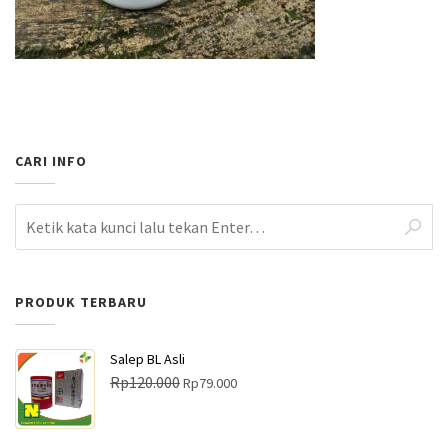
CARI INFO
PRODUK TERBARU
Salep BL Asli
H
H
Rp
120.000
Rp
79.000
a
a
r
r