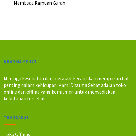
5
0
Membuat Ramuan Gurah
.
.
.
.
0
0
0
0
0
0
.
.
DHARMA SEHAT
Menjaga kesehatan dan merawat kecantikan merupakan hal
penting dalam kehidupan. Kami Dharma Sehat adalah toko
online dan offline yang komitmen untuk menyediakan
kebutuhan tersebut.
TRANSAKSI
Toko Offline: