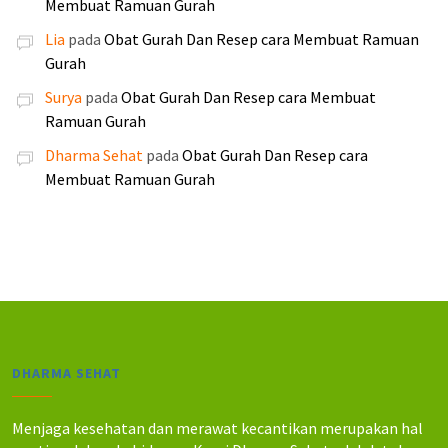
a
a
Membuat Ramuan Gurah
0
0
2
1
h
h
0
0
Lia
pada
Obat Gurah Dan Resep cara Membuat Ramuan
5
9
:
:
0
0
Gurah
0
0
R
R
.
.
.
.
Surya
pada
Obat Gurah Dan Resep cara Membuat
p
p
0
0
Ramuan Gurah
2
2
0
0
5
4
Dharma Sehat
pada
Obat Gurah Dan Resep cara
0
0
5
0
Membuat Ramuan Gurah
.
.
.
.
0
0
0
0
0
0
.
.
DHARMA SEHAT
Menjaga kesehatan dan merawat kecantikan merupakan hal