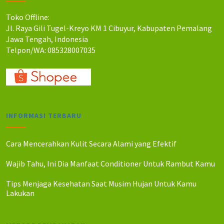
:
:
R
R
Toko Offline:
p
p
Jl. Raya Gili Tugel-Kreyo KM 1 Cibuyur, Kabupaten Pemalang
3
3
Jawa Tengah, Indonesia
6
5
Telpon/WA: 085328007035
0
0
.
.
0
0
0
0
0
0
.
.
INFORMASI TERBARU
Cara Mencerahkan Kulit Secara Alami yang Efektif
Wajib Tahu, Ini Dia Manfaat Conditioner Untuk Rambut Kamu
Tips Menjaga Kesehatan Saat Musim Hujan Untuk Kamu
Lakukan