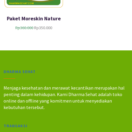
Paket Moreskin Nature
H
H
Rp
360.000
Rp
350.000
a
a
r
r
g
g
a
a
a
s
s
a
l
a
DHARMA SEHAT
i
t
n
i
y
n
Menjaga kesehatan dan merawat kecantikan merupakan hal
a
i
penting dalam kehidupan. Kami Dharma Sehat adalah toko
a
a
online dan offline yang komitmen untuk menyediakan
d
d
kebutuhan tersebut.
a
a
l
l
a
a
TRANSAKSI
h
h