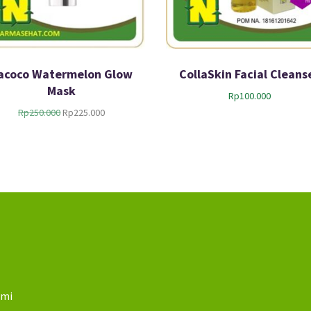
acoco Watermelon Glow
CollaSkin Facial Cleans
Mask
Rp
100.000
H
H
Rp
250.000
Rp
225.000
a
a
r
r
g
g
a
a
a
s
s
a
l
a
i
t
n
i
y
n
a
i
a
a
n
d
d
ami
a
a