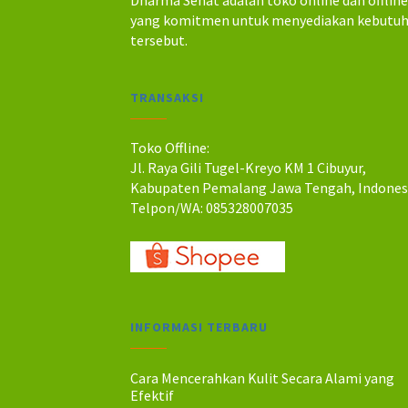
Dharma Sehat adalah toko online dan offlin
a
a
yang komitmen untuk menyediakan kebutu
h
h
tersebut.
:
:
R
R
p
p
TRANSAKSI
1
7
2
9
0
.
Toko Offline:
.
0
Jl. Raya Gili Tugel-Kreyo KM 1 Cibuyur,
0
0
Kabupaten Pemalang Jawa Tengah, Indones
0
0
Telpon/WA: 085328007035
0
.
.
INFORMASI TERBARU
Cara Mencerahkan Kulit Secara Alami yang
Efektif