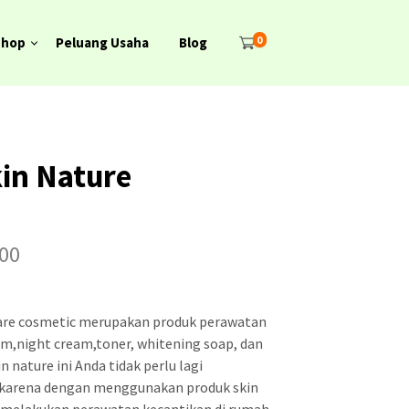
0
Shop
Peluang Usaha
Blog
in Nature
H
00
a
r
care cosmetic merupakan produk perawatan
g
ream,night cream,toner, whitening soap, dan
nature ini Anda tidak perlu lagi
a
 karena dengan menggunakan produk skin
s