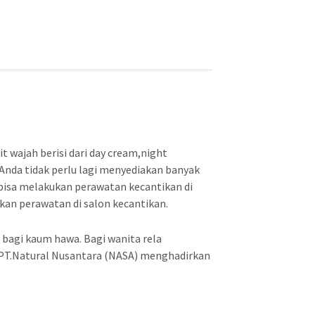
p
3
5
0
.
0
0
 wajah berisi dari day cream,night
0
 Anda tidak perlu lagi menyediakan banyak
bisa melakukan perawatan kecantikan di
.
an perawatan di salon kecantikan.
 bagi kaum hawa. Bagi wanita rela
. PT.Natural Nusantara (NASA) menghadirkan