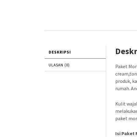
Deskr
DESKRIPSI
ULASAN (0)
Paket Mor
cream,ton
produk, k
rumah. An
Kulit waja
melakukan
paket mor
Isi Paket