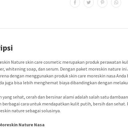
p
3
6
0
.
ipsi
0
0
eskin Nature skin care cosmetic merupakan produk perawatan kulit
0
er, whitening soap, dan serum. Dengan paket moreskin nature ini
arena dengan menggunakan produk skin care moreskin nasa Anda 
.
da juga bisa lebih menghemat biaya dibandingkan dengan melakuk
h yang sehat, cerah dan bersinar alami adalah salah satu dambaan
 berbagai cara untuk mendapatkan kulit putih, bersih dan sehat
eskin nature sebagai solusinya.
 Moreskin Nature Nasa