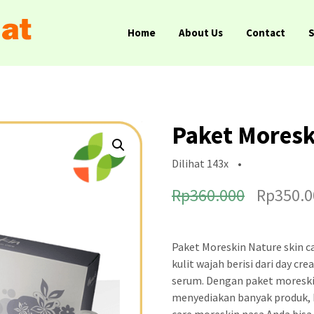
Home
About Us
Contact
Paket Moresk
Dilihat
143x
•
H
Rp
360.000
Rp
350.0
a
r
Paket Moreskin Nature skin 
g
kulit wajah berisi dari day c
serum. Dengan paket moreskin 
a
menyediakan banyak produk,
a