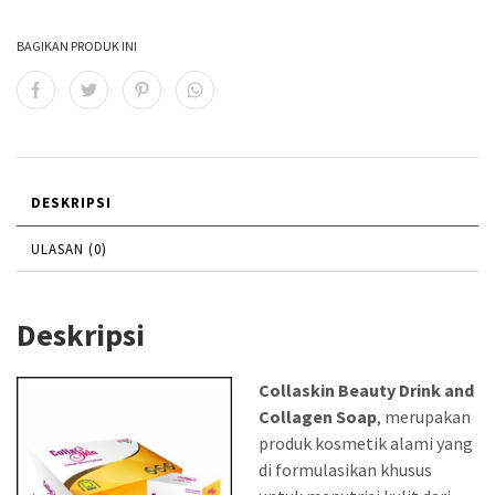
2
2
BAGIKAN PRODUK INI
8
8
5
0
.
.
0
0
0
0
DESKRIPSI
0
0
ULASAN (0)
.
.
Deskripsi
Collaskin Beauty Drink and
Collagen Soap
, merupakan
produk kosmetik alami yang
di formulasikan khusus