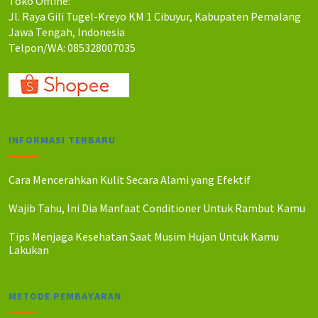
Toko Offline:
p
p
.
.
Jl. Raya Gili Tugel-Kreyo KM 1 Cibuyur, Kabupaten Pemalang
2
2
0
0
Jawa Tengah, Indonesia
1
0
0
0
0
0
Telpon/WA: 085328007035
0
0
.
.
.
.
0
0
0
0
0
0
.
.
INFORMASI TERBARU
Cara Mencerahkan Kulit Secara Alami yang Efektif
Wajib Tahu, Ini Dia Manfaat Conditioner Untuk Rambut Kamu
Tips Menjaga Kesehatan Saat Musim Hujan Untuk Kamu
Lakukan
METODE PEMBAYARAN