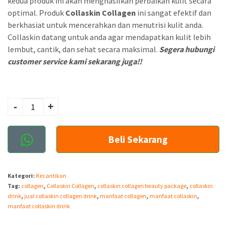
kedua produk ini akan menghasilkan perbaikan kulit secara
l
a
optimal. Produk
Collaskin Collagen
ini sangat efektif dan
i
t
berkhasiat untuk mencerahkan dan menutrisi kulit anda.
Collaskin datang untuk anda agar mendapatkan kulit lebih
n
i
lembut, cantik, dan sehat secara maksimal.
Segera hubungi
y
n
customer service kami sekarang juga!!
a
i
a
a
Kuantitas Collaskin
d
d
Collagen Beuty
-
+
Package
a
a
l
l
Beli Sekarang
a
a
h
h
Kategori:
Kecantikan
:
:
Tag:
collagen
,
Collaskin Collagen
,
collaskin collagen beauty package
,
collaskin
drink
,
jual collaskin collagen drink
,
manfaat collagen
,
manfaat collaskin
,
R
R
manfaat collaskin drink
p
p