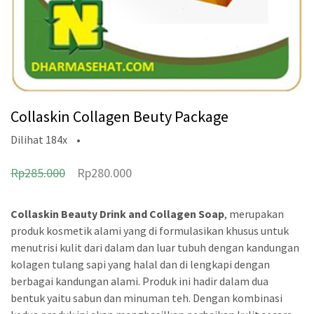
Collaskin Collagen Beuty Package
Dilihat
184x
•
H
H
Rp
285.000
Rp
280.000
a
a
r
r
Collaskin Beauty Drink and Collagen Soap
, merupakan
produk kosmetik alami yang di formulasikan khusus untuk
g
g
menutrisi kulit dari dalam dan luar tubuh dengan kandungan
a
a
kolagen tulang sapi yang halal dan di lengkapi dengan
a
s
berbagai kandungan alami. Produk ini hadir dalam dua
bentuk yaitu sabun dan minuman teh. Dengan kombinasi
s
a